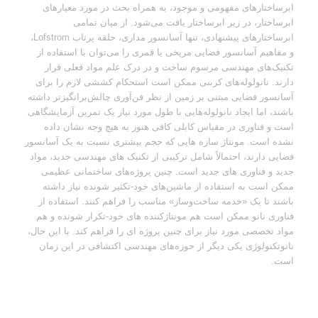
ابرساختارهای مفهومی و موجود، به همراه بحث در مورد معیارهای
ابرساختار، در زیر ابرساختار یافت می‌شود.
از میان تمامی
ابرساختارهای پیشنهادی، تنها آسانسور مداری، حلقه پرتاب Lofstrom،
و مفاهیم آسانسور فضایی مریخی یا قمری را می‌توان با استفاده از
تکنیک‌های مهندسی مرسوم ساخت و در درک علم مواد فعلی قرار
دارند.
نانولوله‌های کربنی ممکن است استحکام کششی لازم را برای
آسانسور فضایی مبتنی بر زمین از نظر فن‌آوری چالش‌برانگیزتر داشته
باشند، اما ایجاد نانولوله‌هایی با طول مورد نیاز یک تمرین آزمایشگاهی
است و فناوری در مقیاس کابلی کافی هنوز به هیچ وجه نشان داده
نشده است.
مونتاژ سازه هایی که حجم بیشتری نسبت به یک آسانسور
فضایی دارند، احتمالاً شامل ترکیبی از تکنیک های مهندسی جدید، مواد
جدید و فناوری های جدید است.
چنین پروژه‌های ساختمانی عظیمی
ممکن است به استفاده از ماشین‌های خود-تکثیر شونده نیاز داشته
باشند تا یک «خدمه ساخت‌وساز» مناسب را فراهم کنند.
استفاده از
فناوری نانو ممکن است هم مونتاژکننده های خود-تکرار شونده و هم
مواد تخصصی مورد نیاز برای چنین پروژه ای را فراهم کند.
با این حال،
نانوتکنولوژی یکی دیگر از حوزه‌های مهندسی اکتشافی در این زمان
است.