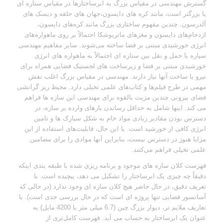
گسترش مهندسی در مقیاس بزرگ به ابرساختارها در مقیاس ستاره ای
یا بزرگتر است، مانند کره های دایسون،جهان های حلقه و دیسک های
آلدرسون.
چندین مفهوم ساختاری بزرگ مانند کره‌های دایسون،
ازدحام‌های دایسون و مغزهای ماتریوشکا احتمالاً بر روی ماهواره‌های
انرژی خورشیدی مبتنی بر فضا ساخته می‌شوند.
سایر مفاهیم مهندسی
سیاره یا حمل و نقل بین ستاره ای احتمالاً به ماهواره های انرژی
خورشیدی مبتنی بر فضا و زیرساخت های لجستیک فضایی همراه برای
نیرو یا ساخت آنها نیاز دارند.
مهندسی در مقیاس بزرگ اغلب نقش
مهمی در طرح فیلم‌ها و کتاب‌های علمی تخیلی دارد.
محیط ریز گرانشی
فضای بیرونی چندین مزیت بالقوه برای مهندسی این سازه ها فراهم
می کند.
اینها شامل به حداقل رساندن بارهای وارده بر سازه، در
دسترس بودن مقادیر زیادی مواد خام به شکل سیارک ها و تامین
انرژی کافی از خورشید است.
با این حال، قابلیت‌های استفاده از این
مزایا هنوز در دسترس نیست، بنابراین آنها موادی را برای مضامین
علمی تخیلی فراهم می‌کنند.
فهرست کلان سازه های موجود و برنامه ریزی شده با طبقه بندی اینکه
دقیقاً چه چیزی یک ابرساختار را تشکیل می دهد، پیچیده است.
با
تعریف دقیق، در حال حاضر هیچ کلان سازه ای وجود ندارد (در حالی که
آسانسور فضایی تنها پروژه ای است که در حال بررسی جدی است).
با
تعاریف ملایم تر، دیوار بزرگ چین (6.7 میلی متر یا 4200 مایل) به
عنوان یک ابرساختار به حساب می آید.
فهرست کامل‌تری از