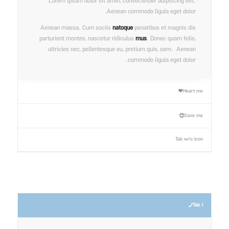
Lorem ipsum dolor sit amet, consectetuer adipiscing elit.
Aenean commodo ligula eget dolor.
Aenean massa. Cum sociis
natoque
penatibus et magnis dis
parturient montes, nascetur ridiculus
mus
. Donec quam felis,
ultricies nec, pellentesque eu, pretium quis, sem. Aenean
commodo ligula eget dolor.
Heart me
Save me
Tab w/o Icon
Tab 1