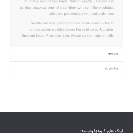
Alutpat a, suscipit non, turpis. Nullam sagittis. Suspendisse
pulvinar, augue ac venenatis condimentum, sem libero volutpat
nibh, nec pellentesque velit pede quis nunc.
Vestibulum ante ipsum primis in faucibus orci luctus et
ultrices posuere cubilia Curae; Fusce id purus. Ut varius
tincidunt libero. Phasellus dolor. Maecenas vestibulum mollis
Heart
Lightning
لینک های گروهها وابسته: