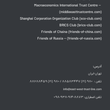
Macroeconomics International Trust Centre –
(middleeasttrustcentre.com)
Shanghai Corporation Organization Club (sco-club.com)
BRICS Club (brics-club.com)
Friends of Chaina (friends-of-china.com)
Friends of Russia – (friends-of-russia.com)
آدرس:
تهران-ایران
تلفن : +98 (21) 88583447 / +98 (21) 88688459
info@east-west-trust-line.com
تلفن اضطراری: 8873-914-938-98+