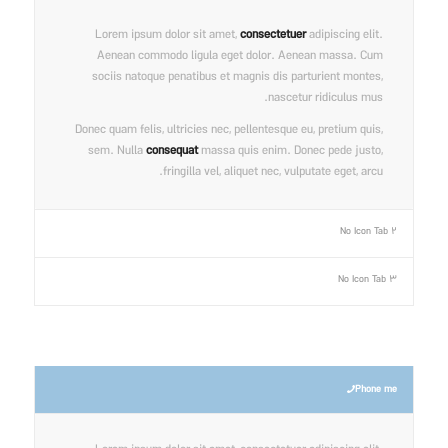
Lorem ipsum dolor sit amet,
consectetuer
adipiscing elit.
Aenean commodo ligula eget dolor. Aenean massa. Cum
sociis natoque penatibus et magnis dis parturient montes,
nascetur ridiculus mus.
Donec quam felis, ultricies nec, pellentesque eu, pretium quis,
sem. Nulla
consequat
massa quis enim. Donec pede justo,
fringilla vel, aliquet nec, vulputate eget, arcu.
No Icon Tab 2
No Icon Tab 3
Phone me